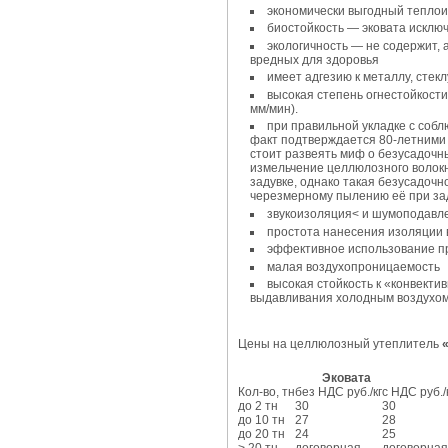
экономически выгодный тепло
биостойкость — эковата исключ
экологичность — не содержит, 
вредных для здоровья
имеет адгезию к металлу, стеклу
высокая степень огнестойкости
мм/мин).
при правильной укладке с собл
факт подтверждается 80-летними
стоит развеять миф о безусадочн
измельчение целлюлозного волокн
задувке, однако такая безусадочно
черезмерному пылению её при зад
звукоизоляция< и шумоподавле
простота нанесения изоляции 
эффективное использование п
малая воздухопроницаемость
высокая стойкость к «конвекти
выдавливания холодным воздухом 
Цены на целлюлозный утеплитель
Эковата
Кол-во, тн
без НДС руб./кг
с НДС руб./
до 2 тн
30
30
до 10 тн
27
28
до 20 тн
24
25