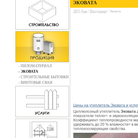
ЭКОВАТА
ЛТД Дом
/
Продукция
/ Эковата
- ПИЛОМАТЕРИАЛ
- ЭКОВАТА
- СТРОИТЕЛЬНЫЕ БЫТОВКИ
- ВИНТОВЫЕ СВАИ
Цены на утеплитель Эковата и услу
Целлюлозный утеплитель
Эковата
д
показатели тепло<- и звукоизоляци
Коэффициент теплопроводности мате
удерживать до 20 % влажности< в ве
теплоизолирующие свойства.