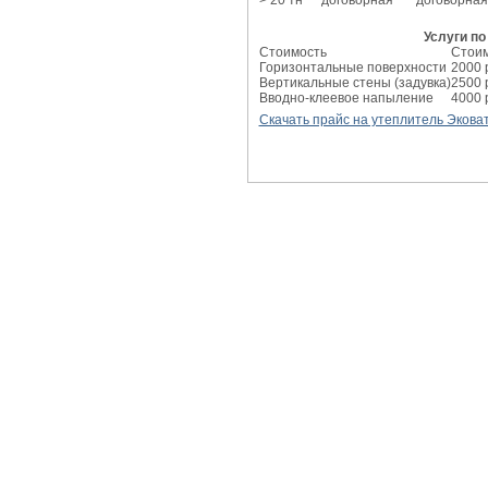
> 20 тн
договорная
договорная
Услуги п
Стоимость
Стоим
Горизонтальные поверхности
2000 
Вертикальные стены (задувка)
2500 
Вводно-клеевое напыление
4000 
Скачать прайс на утеплитель Эковат